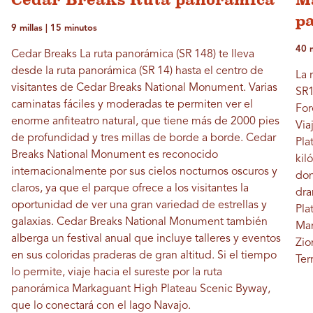
p
9 millas | 15 minutos
40 m
Cedar Breaks La ruta panorámica (SR 148) te lleva
desde la ruta panorámica (SR 14) hasta el centro de
La 
visitantes de Cedar Breaks National Monument. Varias
SR1
caminatas fáciles y moderadas te permiten ver el
For
enorme anfiteatro natural, que tiene más de 2000 pies
Via
de profundidad y tres millas de borde a borde. Cedar
Pla
Breaks National Monument es reconocido
kil
internacionalmente por sus cielos nocturnos oscuros y
don
claros, ya que el parque ofrece a los visitantes la
dra
oportunidad de ver una gran variedad de estrellas y
Pla
galaxias. Cedar Breaks National Monument también
Mam
alberga un festival anual que incluye talleres y eventos
Zio
en sus coloridas praderas de gran altitud. Si el tiempo
Ter
lo permite, viaje hacia el sureste por la ruta
panorámica Markaguant High Plateau Scenic Byway,
que lo conectará con el lago Navajo.