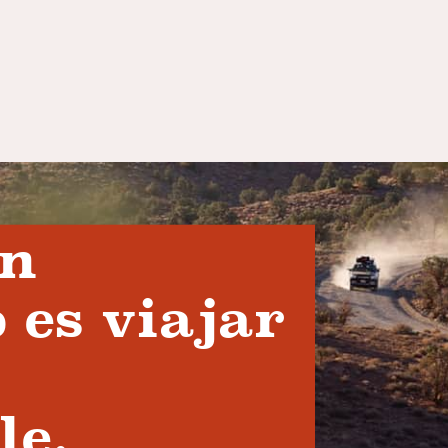
en
 es viajar
le.