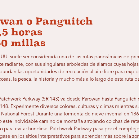
owan o Panguitch
,5 horas
50 millas
UU. suele ser considerada una de las rutas panorámicas de prim
te radiante, con sus singulares arboledas de álamos cuyas hojas
Abundan las oportunidades de recreación al aire libre para explorar
cosas, la pesca, la historia y mucho más a lo largo de esta ruta 
 Patchwork Parkway (SR 143) va desde Parowan hasta Panguitch 
48. Experimente diversos colores, culturas y climas mientras su
 National Forest
Durante una tormenta de nieve invernal en 18
o este inolvidable camino de montaña arrojando colchas de ret
o para evitar hundirse. Patchwork Parkway pasa por el complejo
ase en los sitios interpretativos para aprender más sobre la zo