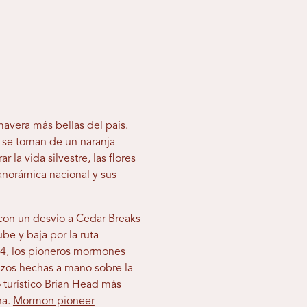
avera más bellas del país.
 se tornan de un naranja
 la vida silvestre, las flores
panorámica nacional y sus
con un desvío a Cedar Breaks
be y baja por la ruta
64, los pioneros mormones
azos hechas a mano sobre la
 turístico Brian Head más
na.
Mormon pioneer