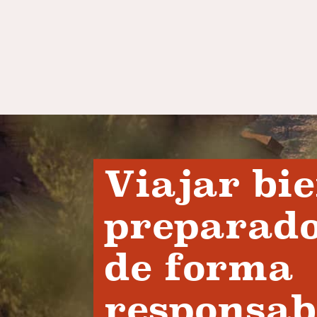
Viajar bi
preparado
de forma
responsab