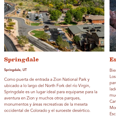
Springdale
Es
Springdale, UT
Bie
Los
Como puerta de entrada a Zion National Park y
par
ubicado a lo largo del North Fork del río Virgin,
lad
Springdale es un lugar ideal para equiparse para la
muc
aventura en Zion y muchos otros parques,
Can
monumentos y áreas recreativas de la meseta
Mon
occidental de Colorado y el suroeste desértico.
Esc