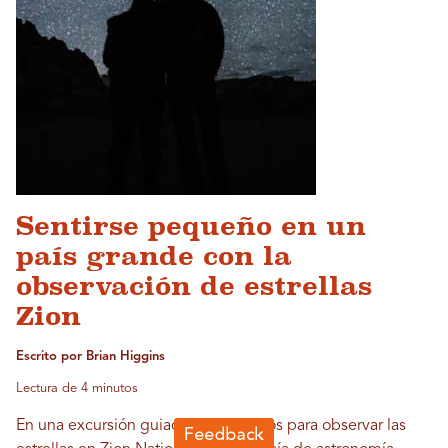
Sentirse pequeño en un
país grande con la
observación de estrellas
Zion
Escrito por Brian Higgins
Lectura de 4 minutos
En una excursión guiada por expertos para observar las