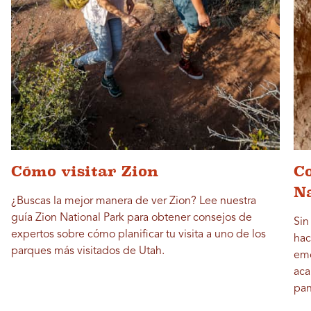
Cómo visitar Zion
Co
N
¿Buscas la mejor manera de ver Zion? Lee nuestra
guía Zion National Park para obtener consejos de
Sin
expertos sobre cómo planificar tu visita a uno de los
hac
parques más visitados de Utah.
emo
aca
pan