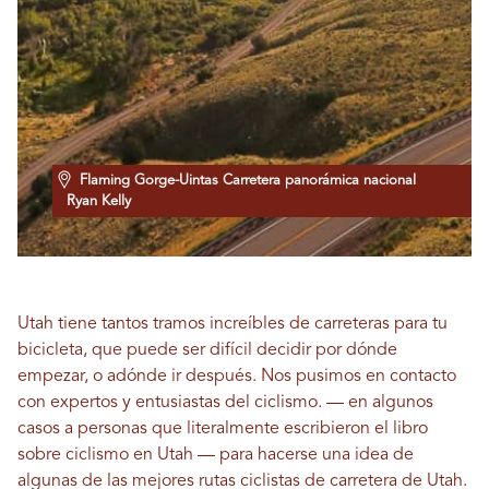
Flaming Gorge-Uintas Carretera panorámica nacional
Ryan Kelly
Utah tiene tantos tramos increíbles de carreteras para tu
bicicleta, que puede ser difícil decidir por dónde
empezar, o adónde ir después. Nos pusimos en contacto
con expertos y entusiastas del ciclismo.
—
en algunos
casos a personas que literalmente escribieron el libro
sobre ciclismo en Utah
—
para hacerse una idea de
algunas de las mejores rutas ciclistas de carretera de Utah.