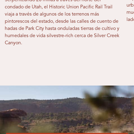
Serpenteando 28 millas a través del norte del
urb
condado de Utah, el Historic Union Pacific Rail Trail
muc
viaja a través de algunos de los terrenos más
lad
pintorescos del estado, desde las calles de cuento de
hadas de Park City hasta onduladas tierras de cultivo y
humedales de vida silvestre-rich cerca de Silver Creek
Canyon.