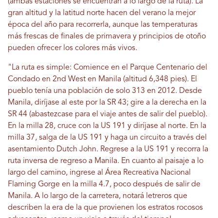
(ambas estaciones se encuentran a lo largo de la ruta). La
gran altitud y la latitud norte hacen del verano la mejor
época del año para recorrerla, aunque las temperaturas
más frescas de finales de primavera y principios de otoño
pueden ofrecer los colores más vivos.
"La ruta es simple: Comience en el Parque Centenario del
Condado en 2nd West en Manila (altitud 6,348 pies). El
pueblo tenía una población de solo 313 en 2012. Desde
Manila, diríjase al este por la SR 43; gire a la derecha en la
SR 44 (abastezcase para el viaje antes de salir del pueblo).
En la milla 28, cruce con la US 191 y diríjase al norte. En la
milla 37, salga de la US 191 y haga un circuito a través del
asentamiento Dutch John. Regrese a la US 191 y recorra la
ruta inversa de regreso a Manila. En cuanto al paisaje a lo
largo del camino, ingrese al Área Recreativa Nacional
Flaming Gorge en la milla 4.7, poco después de salir de
Manila. A lo largo de la carretera, notará letreros que
describen la era de la que provienen los estratos rocosos