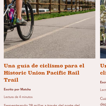
Una guía de ciclismo para el
U
Historic Union Pacific Rail
cl
Trail
Escr
Escrito por Matcha
Lect
Lectura de 4 minutos
Cua
dep