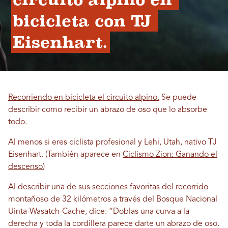
bicicleta con TJ 
Eisenhart.
Recorriendo en bicicleta el circuito alpino.
Se puede
describir como recibir un abrazo de oso que lo absorbe
todo.
Al menos si eres ciclista profesional y Lehi, Utah, nativo TJ
Eisenhart. (También aparece en
Ciclismo Zion: Ganando el
descenso
)
Al describir una de sus secciones favoritas del recorrido
montañoso de 32 kilómetros a través del Bosque Nacional
Uinta-Wasatch-Cache, dice: “Doblas una curva a la
derecha y toda la cordillera parece darte un abrazo de oso.