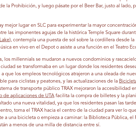
de la Prohibición, y luego pásate por el Beer Bar, justo al lado, 
ay mejor lugar en SLC para experimentar la mayor concentración
ntre las imponentes agujas de la histórica Temple Square durante
 Lake
), contempla una puesta de sol sobre la cordillera desde la 
úsica en vivo en el Depot o asiste a una función en el Teatro Ec
os, los millennials se mudaron a nuevos condominios y rascaciel
 ciudad se transformaba en un lugar donde los residentes deseab
a que los empleos tecnológicos atrajeron a una oleada de nuev
le para ciclistas y peatones, y las actualizaciones de la
Biciclet
istema de transporte público TRAX mejoraron la accesibilidad en
o de aplicaciones de UTA
facilita la compra de billetes y la plan
ado una nueva vitalidad, ya que los residentes pasan las tarde
 centro, toma el TRAX hacia el centro de la ciudad para ver lo que
 a una bicicleta o empieza a caminar: la Biblioteca Pública, el P
án a menos de una milla de distancia entre sí.