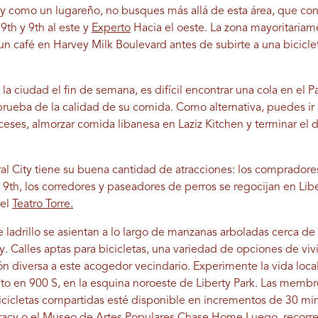
City como un lugareño, no busques más allá de esta área, que con
9th y 9th al este y
Experto
Hacia el oeste. La zona mayoritariame
n café en Harvey Milk Boulevard antes de subirte a una bicicleta 
la ciudad el fin de semana, es difícil encontrar una cola en el 
prueba de la calidad de su comida. Como alternativa, puedes ir 
nceses, almorzar comida libanesa en Laziz Kitchen y terminar el
al City tiene su buena cantidad de atracciones: los compradores
 9th, los corredores y paseadores de perros se regocijan en Liber
 el
Teatro Torre.
de ladrillo se asientan a lo largo de manzanas arboladas cerca d
. Calles aptas para bicicletas, una variedad de opciones de viv
ón diversa a este acogedor vecindario. Experimente la vida lo
to en 900 S, en la esquina noroeste de Liberty Park. Las membre
cicletas compartidas esté disponible en incrementos de 30 min