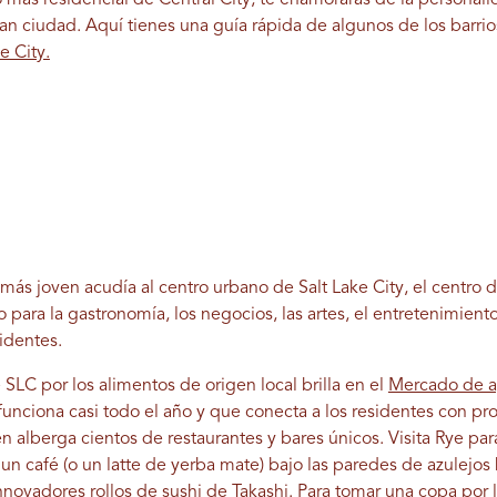
rio más residencial de Central City, te enamorarás de la person
an ciudad. Aquí tienes una guía rápida de algunos de los barrios
e City.
s joven acudía al centro urbano de Salt Lake City, el centro de
 para la gastronomía, los negocios, las artes, el entretenimiento
identes.
SLC por los alimentos de origen local brilla en el
Mercado de ag
unciona casi todo el año y que conecta a los residentes con pro
n alberga cientos de restaurantes y bares únicos. Visita Rye par
un café (o un latte de yerba mate) bajo las paredes de azulejos
nnovadores rollos de sushi de Takashi. Para tomar una copa por 