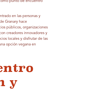
e como punto de encuentro
entrado en las personas y
to de Granary hace
ios públicos, organizaciones
, con creadores innovadores y
os locales y disfrutar de las
e una opción vegana en
entro
h y