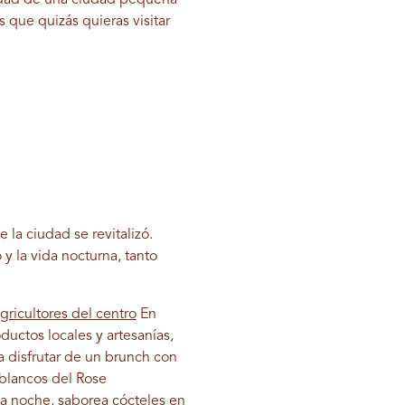
alidad de una ciudad pequeña
 que quizás quieras visitar
 la ciudad se revitalizó.
 y la vida nocturna, tanto
ricultores del centro
En
ductos locales y artesanías,
a disfrutar de un brunch con
 blancos del Rose
la noche, saborea cócteles en