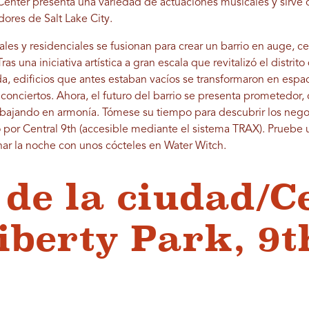
Center presenta una variedad de actuaciones musicales y sirv
ores de Salt Lake City.
ales y residenciales se fusionan para crear un barrio en auge, c
ras una iniciativa artística a gran escala que revitalizó el distri
 edificios que antes estaban vacíos se transformaron en espac
 conciertos. Ahora, el futuro del barrio se presenta prometedor
abajando en armonía. Tómese su tiempo para descubrir los negoci
 por Central 9th ​​(accesible mediante el sistema TRAX). Prueb
inar la noche con unos cócteles en Water Witch.
 de la ciudad/C
iberty Park, 9t