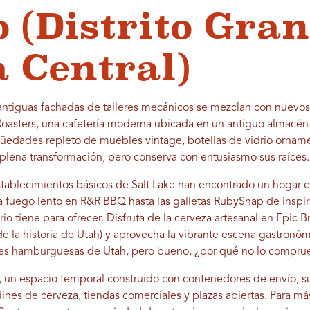
 (Distrito Gran
 Central)
as antiguas fachadas de talleres mecánicos se mezclan con nuevo
Roasters, una cafetería moderna ubicada en un antiguo almacén 
güedades repleto de muebles vintage, botellas de vidrio ornam
 plena transformación, pero conserva con entusiasmo sus raíces.
ablecimientos básicos de Salt Lake han encontrado un hogar en
fuego lento en R&R BBQ hasta las galletas RubySnap de inspirac
io tiene para ofrecer. Disfruta de la cerveza artesanal en Epic 
 la historia de Utah
) y aprovecha la vibrante escena gastronó
res hamburguesas de Utah, pero bueno, ¿por qué no lo compr
t, un espacio temporal construido con contenedores de envío, s
ines de cerveza, tiendas comerciales y plazas abiertas. Para má