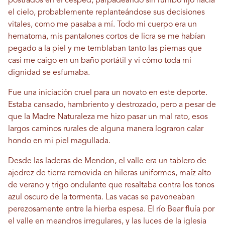
postrados en el césped, parpadeando sin rumbo fijo hacia
el cielo, probablemente replanteándose sus decisiones
vitales, como me pasaba a mí. Todo mi cuerpo era un
hematoma, mis pantalones cortos de licra se me habían
pegado a la piel y me temblaban tanto las piernas que
casi me caigo en un baño portátil y vi cómo toda mi
dignidad se esfumaba.
Fue una iniciación cruel para un novato en este deporte.
Estaba cansado, hambriento y destrozado, pero a pesar de
que la Madre Naturaleza me hizo pasar un mal rato, esos
largos caminos rurales de alguna manera lograron calar
hondo en mi piel magullada.
Desde las laderas de Mendon, el valle era un tablero de
ajedrez de tierra removida en hileras uniformes, maíz alto
de verano y trigo ondulante que resaltaba contra los tonos
azul oscuro de la tormenta. Las vacas se pavoneaban
perezosamente entre la hierba espesa. El río Bear fluía por
el valle en meandros irregulares, y las luces de la iglesia