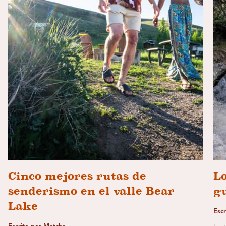
Cinco mejores rutas de
L
senderismo en el valle Bear
g
Lake
Escr