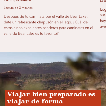
Escrito por Matcha
Lect
Lectura de 3 minutos
Log
sus
Después de tu caminata por el valle de Bear Lake,
hay
date un refrescante chapuzón en el lago. ¿Cuál de
ave
estos cinco excelentes senderos para caminatas en el
valle de Bear Lake es tu favorito?
Viajar bien preparado es
viajar de forma