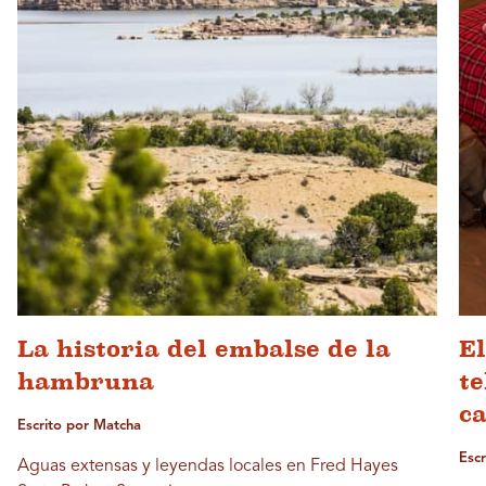
La historia del embalse de la
El
hambruna
te
c
Escrito por Matcha
Esc
Aguas extensas y leyendas locales en Fred Hayes