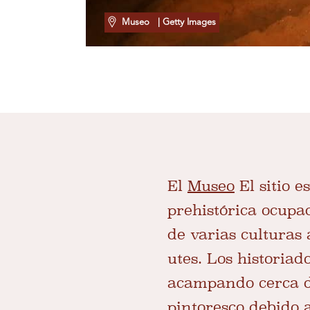
Museo
| Getty Images
El
Museo
El sitio 
prehistórica ocupa
de varias culturas
utes. Los historia
acampando cerca de
pintoresco debido 