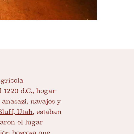
grícola
 1220 d.C., hogar
 anasazi, navajos y
Bluff, Utah
, estaban
aron el lugar
gión boscosa que