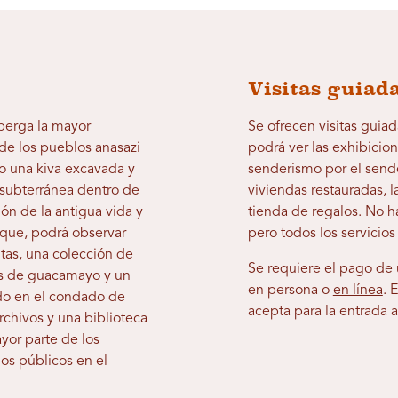
Visitas guiada
lberga la mayor
Se ofrecen visitas guiad
 de los pueblos anasazi
podrá ver las exhibicio
o una kiva excavada y
senderismo por el sender
 subterránea dentro de
viviendas restauradas, la
ión de la antigua vida y
tienda de regalos. No h
arque, podrá observar
pero todos los servicio
ntas, una colección de
Se requiere el pago de 
as de guacamayo y un
en persona o
en línea
. 
do en el condado de
acepta para la entrada 
rchivos y una biblioteca
ayor parte de los
os públicos en el