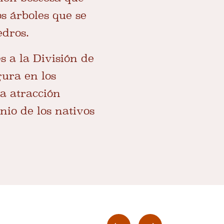
s árboles que se
edros.
s a la División de
gura en los
na atracción
onio de los nativos