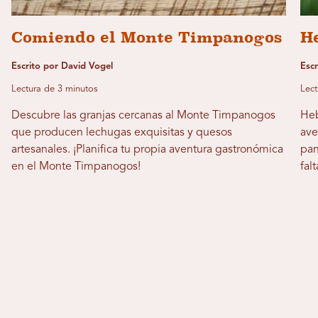
Comiendo el Monte Timpanogos
H
Escrito por David Vogel
Esc
Lectura de 3 minutos
Lect
Descubre las granjas cercanas al Monte Timpanogos
Heb
que producen lechugas exquisitas y quesos
ave
artesanales. ¡Planifica tu propia aventura gastronómica
pan
en el Monte Timpanogos!
fal