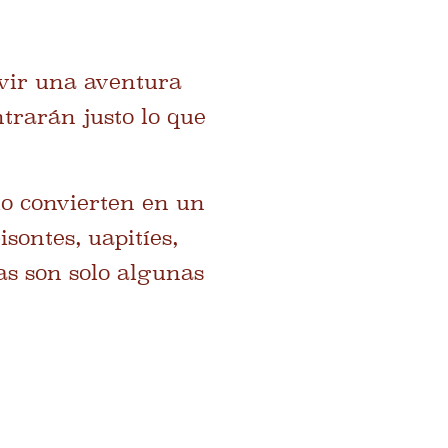
ivir una aventura
trarán justo lo que
lo convierten en un
isontes, uapitíes,
as son solo algunas