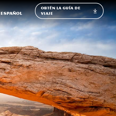
OBTÉN LA GUÍA DE
 en el sitio
ternar Internacional
Español
VIAJE