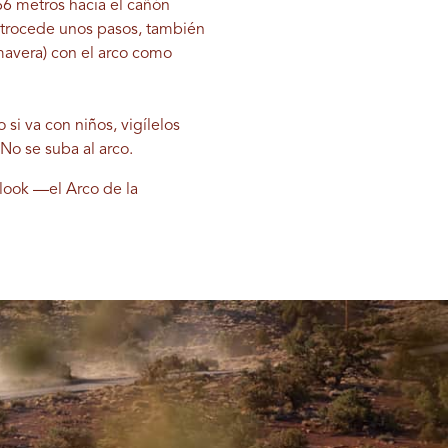
66 metros hacia el cañón
retrocede unos pasos, también
mavera) con el arco como
 si va con niños, vigílelos
No se suba al arco.
look —el Arco de la