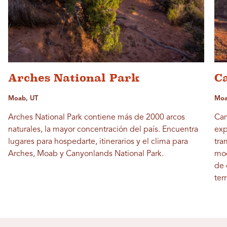
Arches National Park
C
Moab, UT
Moa
Arches National Park contiene más de 2000 arcos
Can
naturales, la mayor concentración del país. Encuentra
exp
lugares para hospedarte, itinerarios y el clima para
tra
Arches, Moab y Canyonlands National Park.
mod
de 
ter