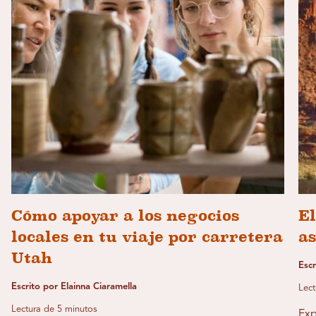
Cómo apoyar a los negocios
El
locales en tu viaje por carretera
a
Utah
Escr
Escrito por Elainna Ciaramella
Lect
Lectura de 5 minutos
Exp