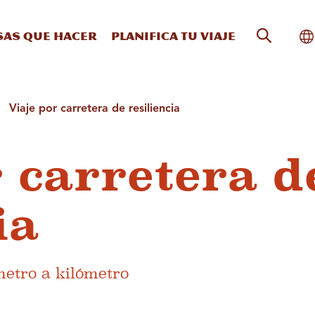
Búsqueda
Al
sas que hacer
Planifica tu viaje
Viaje por carretera de resiliencia
r carretera d
ia
metro a kilómetro