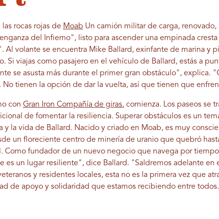
 las rocas rojas de
Moab
Un camión militar de carga, renovado, a
enganza del Infierno", listo para ascender una empinada crest
. Al volante se encuentra Mike Ballard, exinfante de marina y p
. Si viajas como pasajero en el vehículo de Ballard, estás a pun
nte se asusta más durante el primer gran obstáculo", explica. 
l. No tienen la opción de dar la vuelta, así que tienen que enfre
eno con
Gran Iron Compañía de giras.
comienza. Los paseos se tra
cional de fomentar la resiliencia. Superar obstáculos es un tema 
 y la vida de Ballard. Nacido y criado en Moab, es muy conscien
sde un floreciente centro de minería de uranio que quebró hast
nal. Como fundador de un nuevo negocio que navega por tiempos
es un lugar resiliente", dice Ballard. "Saldremos adelante en e
teranos y residentes locales, esta no es la primera vez que at
idad de apoyo y solidaridad que estamos recibiendo entre todos