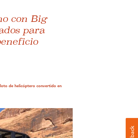
no con Big
dos ​​para
eneficio
iloto de helicóptero convertido en