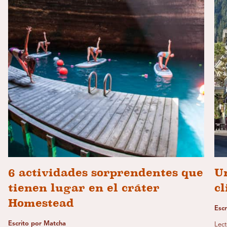
6 actividades sorprendentes que
U
tienen lugar en el cráter
cl
Homestead
Escr
Escrito por Matcha
Lect