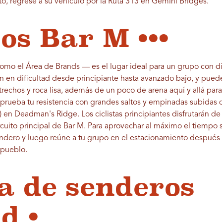
to, regrese a su vehículo por la Ruta 313 en Gemini Bridges.
os Bar M •••
mo el Área de Brands — es el lugar ideal para un grupo con di
an en dificultad desde principiante hasta avanzado bajo, y pue
echos y roca lisa, además de un poco de arena aquí y allá para
 prueba tu resistencia con grandes saltos y empinadas subidas d
en Deadman's Ridge. Los ciclistas principiantes disfrutarán d
cuito principal de Bar M. Para aprovechar al máximo el tiempo s
sendero y luego reúne a tu grupo en el estacionamiento después 
l pueblo.
a de senderos
d •