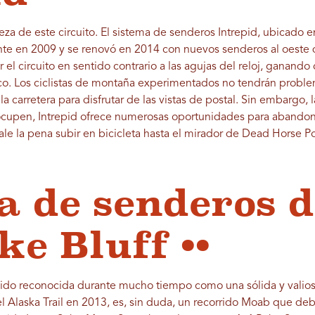
eza de este circuito. El sistema de senderos Intrepid, ubicado 
nte en 2009 y se renovó en 2014 con nuevos senderos al oeste d
 el circuito en sentido contrario a las agujas del reloj, ganand
o. Los ciclistas de montaña experimentados no tendrán problema
la carretera para disfrutar de las vistas de postal. Sin embargo, l
reocupen, Intrepid ofrece numerosas oportunidades para abandona
vale la pena subir en bicicleta hasta el mirador de Dead Horse P
a de senderos d
ke Bluff ••
 sido reconocida durante mucho tiempo como una sólida y valiosa
l Alaska Trail en 2013, es, sin duda, un recorrido Moab que de