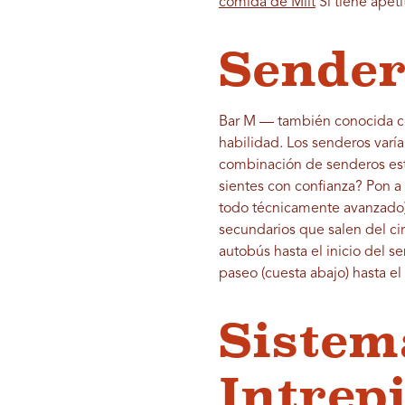
comida de Milt
Si tiene apeti
Sender
Bar M — también conocida co
habilidad. Los senderos varí
combinación de senderos estr
sientes con confianza? Pon a
todo técnicamente avanzado) 
secundarios que salen del cir
autobús hasta el inicio del 
paseo (cuesta abajo) hasta e
Sistem
Intrepi