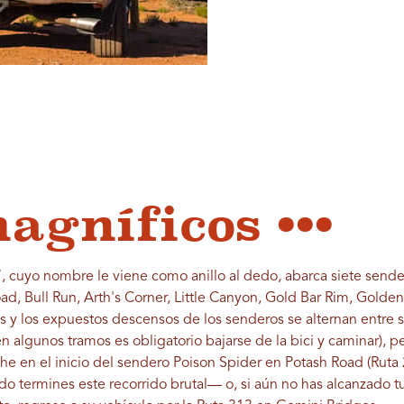
agníficos •••
, cuyo nombre le viene como anillo al dedo, abarca siete sende
d, Bull Run, Arth's Corner, Little Canyon, Gold Bar Rim, Golden
as y los expuestos descensos de los senderos se alternan entre 
 algunos tramos es obligatorio bajarse de la bici y caminar), pe
he en el inicio del sendero Poison Spider en Potash Road (Ruta 2
o termines este recorrido brutal— o, si aún no has alcanzado 