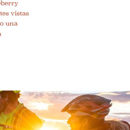
eberry
es vistas
ro una
n