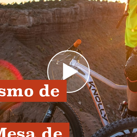
smo de 
esa de 