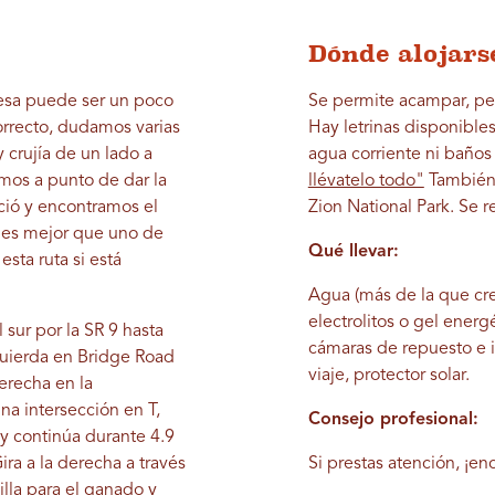
Dónde alojars
Mesa puede ser un poco
Se permite acampar, pe
rrecto, dudamos varias
Hay letrinas disponibles
 crujía de un lado a
agua corriente ni baños
imos a punto de dar la
llévatelo todo"
También 
nció y encontramos el
Zion National Park. Se 
4 es mejor que uno de
Qué llevar:
esta ruta si está
Agua (más de la que cre
electrolitos o gel energé
 sur por la SR 9 hasta
cámaras de repuesto e i
zquierda en Bridge Road
viaje, protector solar.
erecha en la
na intersección en T,
Consejo profesional:
 y continúa durante 4.9
ra a la derecha a través
Si prestas atención, ¡en
illa para el ganado y