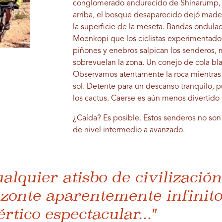
conglomerado endurecido de Shinarump, 
arriba, el bosque desaparecido dejó mader
la superficie de la meseta. Bandas ondula
Moenkopi que los ciclistas experimentado
piñones y enebros salpican los senderos, m
sobrevuelan la zona. Un conejo de cola bl
Observamos atentamente la roca mientras 
sol. Detente para un descanso tranquilo,
los cactus. Caerse es aún menos divertido s
¿Caída? Es posible. Estos senderos no son
de nivel intermedio a avanzado.
ualquier atisbo de civilizació
izonte aparentemente infinit
rtico espectacular..."