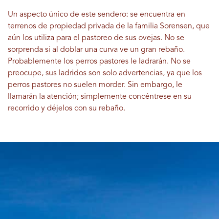
Un aspecto único de este sendero: se encuentra en
terrenos de propiedad privada de la familia Sorensen, que
aún los utiliza para el pastoreo de sus ovejas. No se
sorprenda si al doblar una curva ve un gran rebaño.
Probablemente los perros pastores le ladrarán. No se
preocupe, sus ladridos son solo advertencias, ya que los
perros pastores no suelen morder. Sin embargo, le
llamarán la atención; simplemente concéntrese en su
recorrido y déjelos con su rebaño.