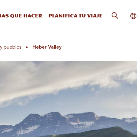
Búsqueda
Al
sas que hacer
Planifica tu viaje
y pueblos
Heber Valley