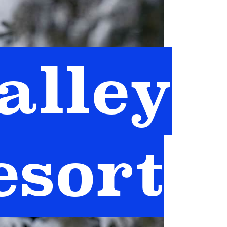
alley
esort