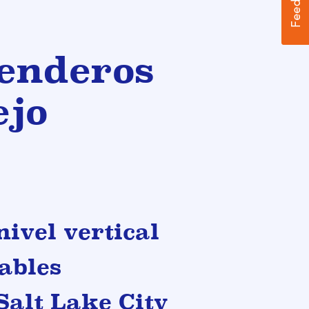
enderos
ejo
nivel vertical
iables
Salt Lake City