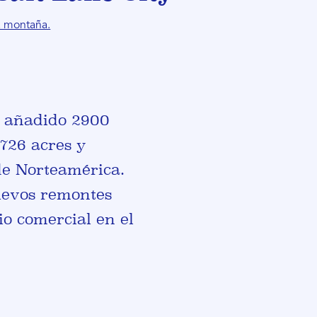
a montaña.
a añadido 2900
5726 acres y
de Norteamérica.
uevos remontes
io comercial en el