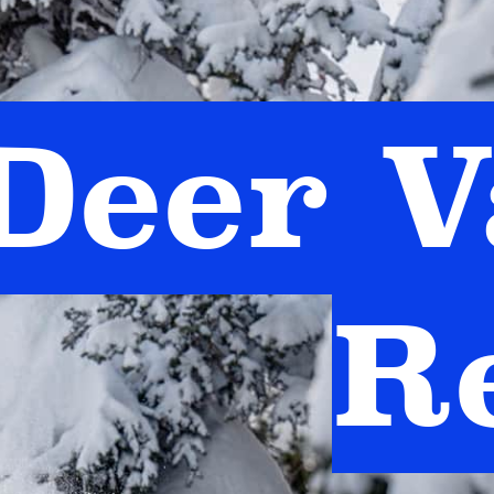
Deer V
R