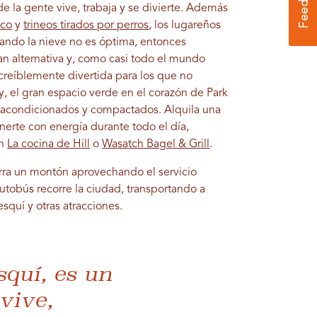
de la gente vive, trabaja y se divierte. Además
ico
y
trineos tirados por perros
, los lugareños
uando la nieve no es óptima, entonces
n alternativa y, como casi todo el mundo
ncreíblemente divertida para los que no
y, el gran espacio verde en el corazón de Park
s acondicionados y compactados. Alquila una
nerte con energía durante todo el día,
en
La cocina de Hill
o
Wasatch Bagel & Grill
.
horra un montón aprovechando el servicio
autobús recorre la ciudad, transportando a
esquí y otras atracciones.
squí, es un
vive,