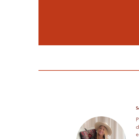
S
P
d
e