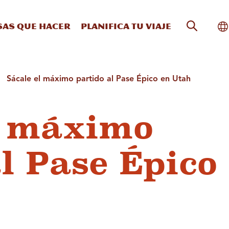
Búsqueda
Al
sas que hacer
Planifica tu viaje
Sácale el máximo partido al Pase Épico en Utah
l máximo
l Pase Épico