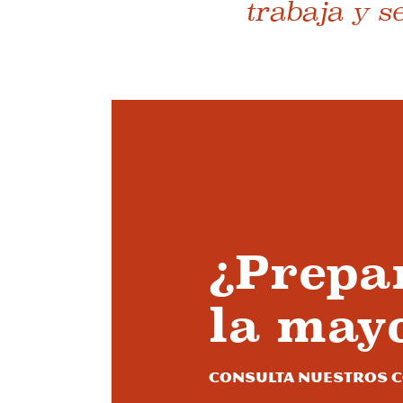
trabaja y se
¿Prepa
la may
Consulta nuestros c