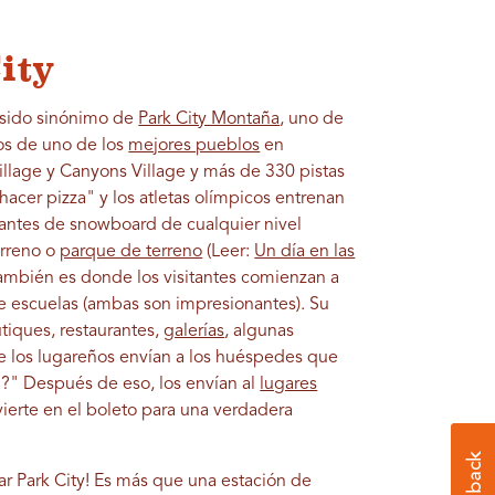
ity
a sido sinónimo de
Park City Montaña
, uno de
os de uno de los
mejores pueblos
en
lage y Canyons Village y más de 330 pistas
acer pizza" y los atletas olímpicos entrenan
icantes de snowboard de cualquier nivel
erreno o
parque de terreno
(Leer:
Un día en las
También es donde los visitantes comienzan a
de escuelas (ambas son impresionantes). Su
utiques, restaurantes,
galerías
, algunas
de los lugareños envían a los huéspedes que
?" Después de eso, los envían al
lugares
vierte en el boleto para una verdadera
rar Park City! Es más que una estación de