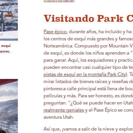
multimontaña
).
Visitando Park C
Pase épico
, durante años, ha incluido y h
los centros de esquí más grandes y famos
 esquí
Norteamérica. Compuesto por Mountain Vil
acres.
de esquí, es donde los niños aprenden a "h
para ganar. Aquí, los esquiadores y pract
pueden encontrar casi cualquier tipo de t
pistas de esquí en la montaña Park City
). 
mirar listados de bienes raíces y reseñas 
pintoresca calle principal está llena de bo
películas y más. Para ser honesto, es don
preguntan: "¿Qué se puede hacer en Utah
realmente geniales
y el Pase Épico se con
aventura Utah.
Así que, ¡vamos a salir de la nieve y explo