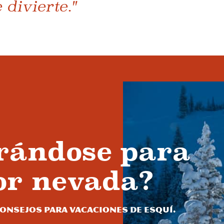
 divierte."
rándose para
or nevada?
onsejos para vacaciones de esquí.