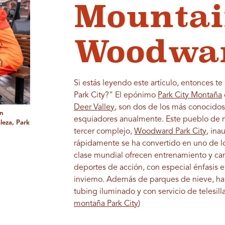
Mountai
Woodwa
Si estás leyendo este artículo, entonces t
Park City?" El epónimo
Park City Montaña
Deer Valley
, son dos de los más conocido
n
esquiadores anualmente. Este pueblo de 
leza, Park
tercer complejo,
Woodward Park City
, ina
rápidamente se ha convertido en uno de los
clase mundial ofrecen entrenamiento y ca
deportes de acción, con especial énfasis 
invierno. Además de parques de nieve, hal
tubing iluminado y con servicio de telesilla
montaña Park City
)