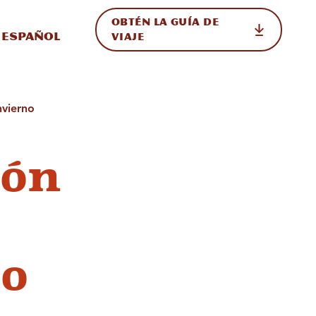
OBTÉN LA GUÍA DE
 en el sitio
ternar Internacional
Español
VIAJE
nvierno
ión
no