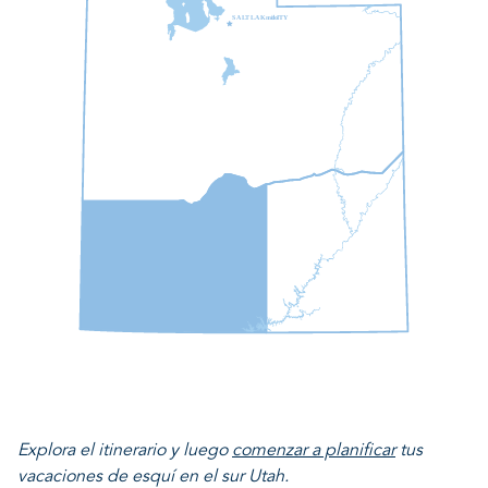
S
A
L
T
L
A
K
mi
do
I
T
Y
Explora el itinerario y luego
comenzar a planificar
tus
vacaciones de esquí en el sur Utah.