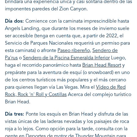
brindará una experiencia única y casi solitaria dentro de las
imponentes paredes del Zion Canyon.
Día dos:
Comience con la caminata imprescindible hasta
Angels Landing, que durante los meses de invierno suele
ser accesible (tenga en cuenta que, a partir de 2022, el
Servicio de Parques Nacionales requerirá un permiso para
esta caminata) o afronte
Paseo ribereño,
Sendero de
Pa'rus
o
Sendero de la Piscina Esmeralda Inferior
Luego,
haga el recorrido panorámico hasta
Brian Head Resort
y
prepárate para la aventura de esquí (o snowboard) en uno
de los centros turísticos más populares y el más cercano
para quienes llegan vía Las Vegas. Mira el
Vídeo de Red
Rock, Rock 'n' Roll y Costillas
Acerca del complejo turístico
Brian Head.
Día tres:
Ponte los esquís en Brian Head y disfruta de las
vistas únicas de las laderas nevadas y los paisajes de roca
roja a lo lejos. Como opción para la tarde, consulta con la
gente en
Deportes de motor de Thunder Mountain
para