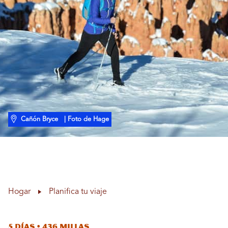
Cañón Bryce
| Foto de Hage
Hogar
Planifica tu viaje
5 días • 436 millas