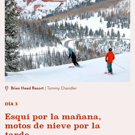
Brian Head Resort
|
Tommy Chandler
Día 3
Esquí por la mañana,
motos de nieve por la
tarde.