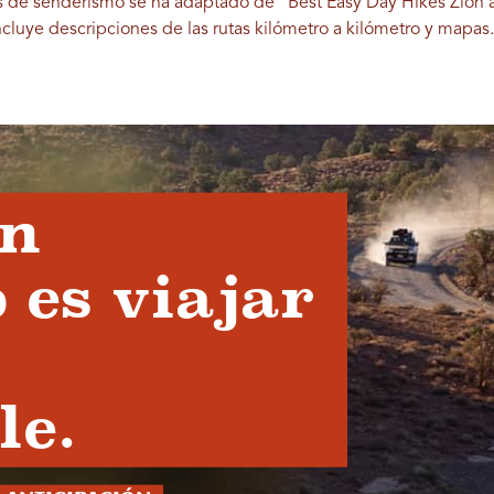
tas de senderismo se ha adaptado de "Best Easy Day Hikes Zion
ncluye descripciones de las rutas kilómetro a kilómetro y mapas.
en
 es viajar
le.