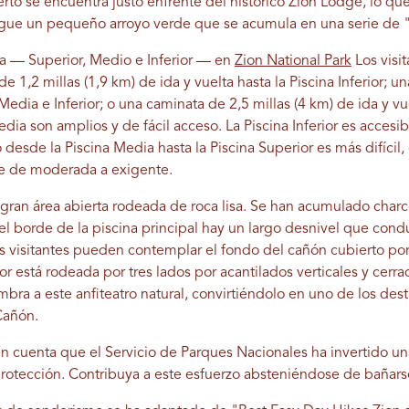
rto se encuentra justo enfrente del histórico Zion Lodge, lo que 
igue un pequeño arroyo verde que se acumula en una serie de "
a — Superior, Medio e Inferior — en
Zion National Park
Los visi
 de 1,2 millas (1,9 km) de ida y vuelta hasta la Piscina Inferior; un
 Media e Inferior; o una caminata de 2,5 millas (4 km) de ida y vu
Media son amplios y de fácil acceso. La Piscina Inferior es accesi
desde la Piscina Media hasta la Piscina Superior es más difícil, 
te de moderada a exigente.
 gran área abierta rodeada de roca lisa. Se han acumulado cha
 el borde de la piscina principal hay un largo desnivel que cond
los visitantes pueden contemplar el fondo del cañón cubierto p
ior está rodeada por tres lados por acantilados verticales y cerra
mbra a este anfiteatro natural, convirtiéndolo en uno de los des
Cañón.
a en cuenta que el Servicio de Parques Nacionales ha invertido u
protección. Contribuya a este esfuerzo absteniéndose de bañars