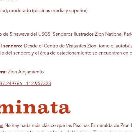
erior); moderado (piscinas media y superior)
 de Sinawava del USGS, Senderos Ilustrados Zion National Par
el sendero:
Desde el Centro de Visitantes Zion, tome el autobú
icio del sendero y el área de estacionamiento se encuentran en el
ra:
Zion Alojamiento
37.249766, -112.957328
minata
es
No hay nada más clásico que las Piscinas Esmeralda de Zion N