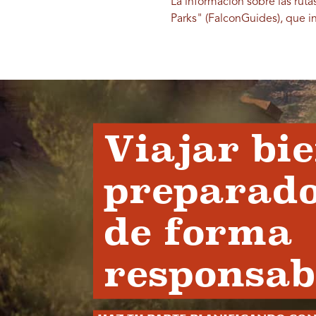
La información sobre las ru
Parks" (FalconGuides), que i
Viajar bi
preparado
de forma
responsab