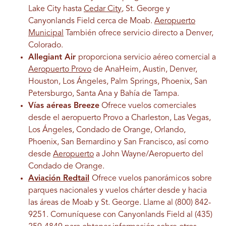
Lake City hasta
Cedar City
, St. George y
Canyonlands Field cerca de Moab.
Aeropuerto
Municipal
También ofrece servicio directo a Denver,
Colorado.
Allegiant Air
proporciona servicio aéreo comercial a
Aeropuerto Provo
de Ana
Heim,
Austin, Denver,
Houston,
Los Ángeles,
Palm Springs, Phoenix, San
Petersburgo,
Santa Ana y
Bahía de Tampa
.
Vías aéreas Breeze
Ofrece vuelos comerciales
desde el aeropuerto Provo
a Charleston, Las Vegas,
Los Ángeles, Condado de Orange, Orlando,
Phoenix, San Bernardino y San Francisco, así como
desde
Aeropuerto
a John Wayne/Aeropuerto del
Condado de Orange.
Aviación Redtail
Ofrece vuelos panorámicos sobre
parques nacionales y vuelos chárter desde y hacia
las áreas de Moab y St. George. Llame al (800) 842-
9251. Comuníquese con Canyonlands Field al (435)