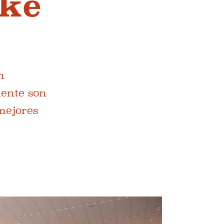
ake
n
mente son
 mejores