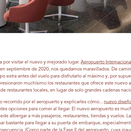
a por visitar el nuevo y mejorado lugar.
Aeropuerto Internaciona
s en septiembre de 2020, nos quedamos maravillados. De camin
 extra antes del vuelo para disfrutarlo al máximo y, por supues
resionaron muchísimo los restaurantes que ofrece este nuevo a
 de restaurantes locales, en lugar de solo grandes cadenas naci
 recorrido por el aeropuerto y explicarles cómo...
nuevo diseñ
ntes opciones para comer al llegar. El nuevo aeropuerto es mu
uede albergar a más pasajeros, restaurantes, tiendas y vuelos. L
r bastante para llegar a su puerta de embarque, especialmente s
nsecuencia. (Como parte de la Fase II del aeropuerto, cuya inau