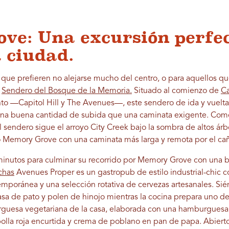
ve: Una excursión perfec
a ciudad.
s que prefieren no alejarse mucho del centro, o para aquellos 
n
Sendero del Bosque de la Memoria.
Situado al comienzo de
Ca
anto —Capitol Hill y The Avenues—, este sendero de ida y vuelt
 una buena cantidad de subida que una caminata exigente. Com
sendero sigue el arroyo City Creek bajo la sombra de altos árb
ro Memory Grove con una caminata más larga y remota por el ca
inutos para culminar su recorrido por Memory Grove con una
chas
Avenues Proper es un gastropub de estilo industrial-chic c
poránea y una selección rotativa de cervezas artesanales. Siént
sa de pato y polen de hinojo mientras la cocina prepara uno de
rguesa vegetariana de la casa, elaborada con una hamburguesa d
olla roja encurtida y crema de poblano en pan de papa. Abiert