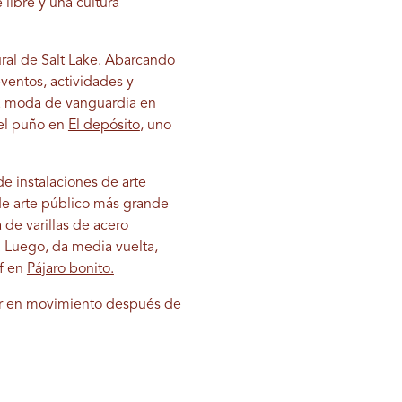
e libre y una cultura
tural de Salt Lake. Abarcando
ventos, actividades y
la moda de vanguardia en
 el puño en
El depósito
, uno
 instalaciones de arte
 de arte público más grande
 de varillas de acero
. Luego, da media vuelta,
ef en
Pájaro bonito.
ir en movimiento después de