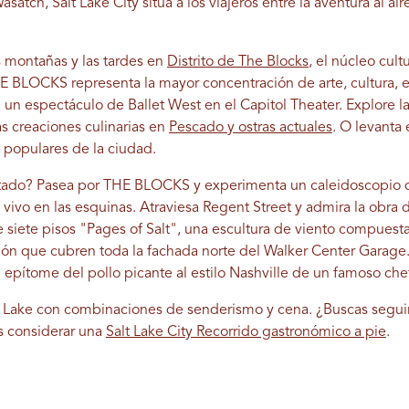
asatch, Salt Lake City sitúa a los viajeros entre la aventura al air
s montañas y las tardes en
Distrito de The Blocks
, el núcleo cul
HE BLOCKS representa la mayor concentración de arte, cultura, e
 un espectáculo de Ballet West en el Capitol Theater. Explore 
s creaciones culinarias en
Pescado y ostras actuales
. O levanta
s populares de la ciudad.
tado? Pasea por THE BLOCKS y experimenta un caleidoscopio de
 vivo en las esquinas. Atraviesa Regent Street y admira la obra
de siete pisos "Pages of Salt", una escultura de viento compuesta
lón que cubren toda la fachada norte del Walker Center Garage
 epítome del pollo picante al estilo Nashville de un famoso ch
t Lake con combinaciones de senderismo y cena. ¿Buscas segu
s considerar una
Salt Lake City Recorrido gastronómico a pie
.