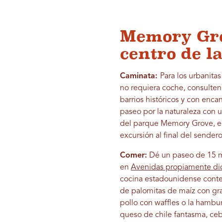
Memory Gro
centro de l
Caminata:
Para los urbanita
no requiera coche, consulte
barrios históricos y con enc
paseo por la naturaleza con
del parque Memory Grove, el 
excursión al final del sende
Comer:
Dé un paseo de 15 m
en
Avenidas propiamente di
cocina estadounidense contem
de palomitas de maíz con gra
pollo con waffles o la hambu
queso de chile fantasma, ceb