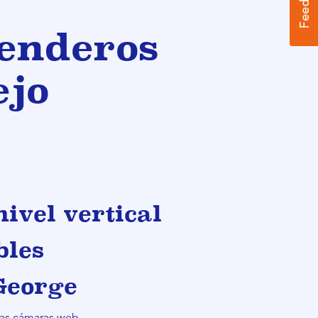
enderos
ejo
nivel vertical
bles
 George