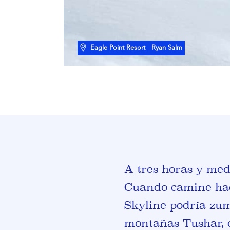
Eagle Point Resort
Ryan Salm
A tres horas y medi
Cuando camine hacia
Skyline podría zumb
montañas Tushar, d