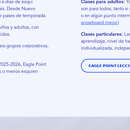
 a días de esquí
Clases para adultos:
Y
país. Desde Nuevo
son para todos, tanto s
de pases de temporada.
o en algún punto interm
snowboard mejor.
)
iños y adultos, con
nidos.
Clases particulares:
La
aprendizaje, nivel de h
ara grupos corporativos,
individualizada, indep
2025-2026, Eagle Point
Eagle Point Lecc
os o menos esquíen