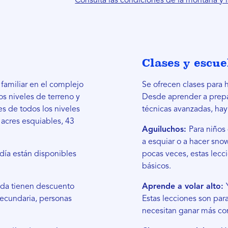
Consulta las condiciones de la montaña y 
Clases y escue
 familiar en el complejo
Se ofrecen clases para 
os niveles de terreno y
Desde aprender a prepar
s de todos los niveles
técnicas avanzadas, hay
acres esquiables, 43
Aguiluchos:
Para niños
a esquiar o a hacer sno
día están disponibles
pocas veces, estas lecc
básicos.
da tienen descuento
Aprende a volar alto:
 secundaria, personas
Estas lecciones son par
necesitan ganar más con