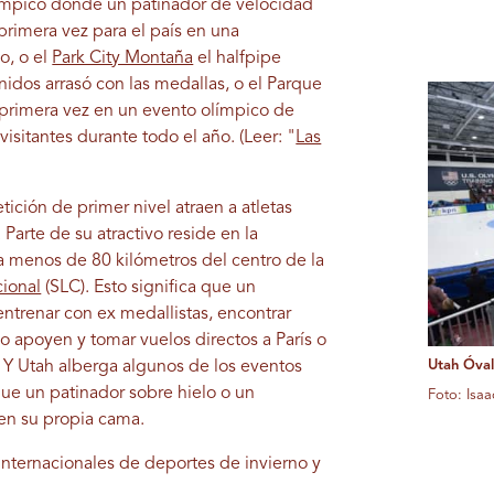
límpico donde un patinador de velocidad
primera vez para el país en una
o, o el
Park City Montaña
el halfpipe
dos arrasó con las medallas, o el Parque
 primera vez en un evento olímpico de
isitantes durante todo el año. (Leer: "
Las
ición de primer nivel atraen a atletas
arte de su atractivo reside en la
a menos de 80 kilómetros del centro de la
cional
(SLC). Esto significa que un
ntrenar con ex medallistas, encontrar
o apoyen y tomar vuelos directos a París o
 Y Utah alberga algunos de los eventos
Utah Óval
ue un patinador sobre hielo o un
Foto: Isa
en su propia cama.
nternacionales de deportes de invierno y