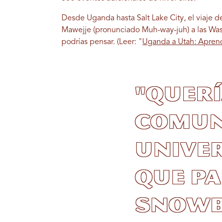
Desde Uganda hasta Salt Lake City, el viaje d
Mawejje (pronunciado Muh-way-juh) a las Was
podrías pensar. (Leer: "
Uganda a Utah: Aprend
"Querí
comun
univer
que Pa
snowb