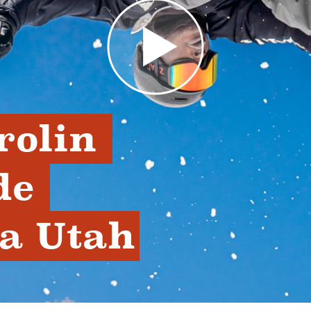
rolin 
e 
a Utah