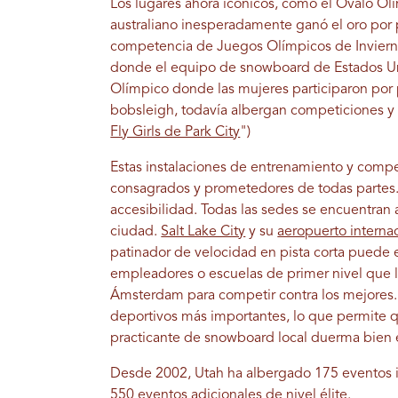
Los lugares ahora icónicos, como el Óvalo O
australiano inesperadamente ganó el oro por 
competencia de Juegos Olímpicos de Inviern
donde el equipo de snowboard de Estados Uni
Olímpico donde las mujeres participaron por
bobsleigh, todavía albergan competiciones y v
Fly Girls de Park City
")
Estas instalaciones de entrenamiento y compet
consagrados y prometedores de todas partes. P
accesibilidad. Todas las sedes se encuentran 
ciudad.
Salt Lake City
y su
aeropuerto interna
patinador de velocidad en pista corta puede e
empleadores o escuelas de primer nivel que l
Ámsterdam para competir contra los mejores.
deportivos más importantes, lo que permite q
practicante de snowboard local duerma bien 
Desde 2002, Utah ha albergado 175 eventos i
550 eventos adicionales de nivel élite.