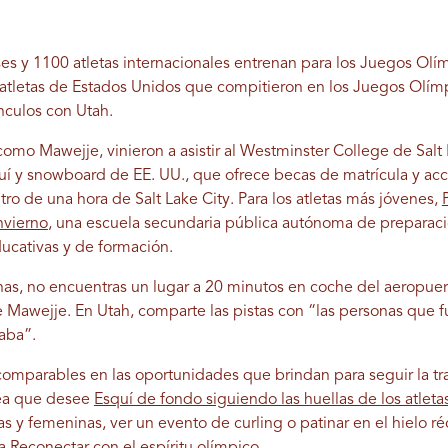
s y 1100 atletas internacionales entrenan para los Juegos Olí
 atletas de Estados Unidos que compitieron en los Juegos Olím
culos con Utah.
omo Mawejje, vinieron a asistir al Westminster College de Salt 
quí y snowboard de EE. UU., que ofrece becas de matrícula y ac
ro de una hora de Salt Lake City.
Para los atletas más jóvenes,
nvierno
, una escuela secundaria pública autónoma de preparació
ucativas y de formación.
nas, no encuentras un lugar a 20 minutos en coche del aeropuert
 Mawejje. En Utah, comparte las pistas con “las personas que 
aba”.
omparables en las oportunidades que brindan para seguir la tra
sea que desee
Esquí de fondo siguiendo las huellas de los atleta
s y femeninas, ver un evento de curling o patinar en el hielo r