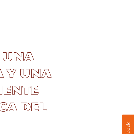
n una
 y una
mente
ca del