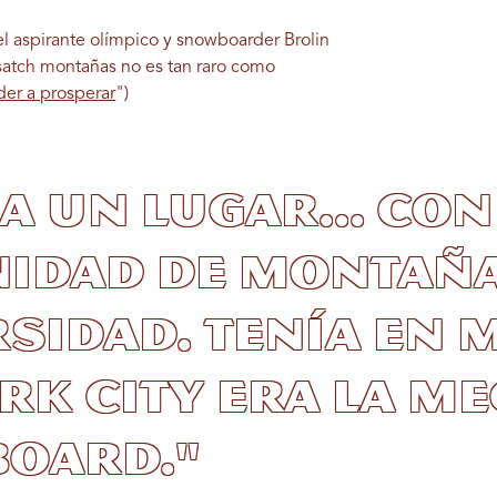
el aspirante olímpico y snowboarder Brolin
atch montañas no es tan raro como
er a prosperar
")
a un lugar... co
idad de montaña
sidad. Tenía en 
rk City era la me
oard."