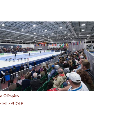
o Olímpico
ac Miller/UOLF