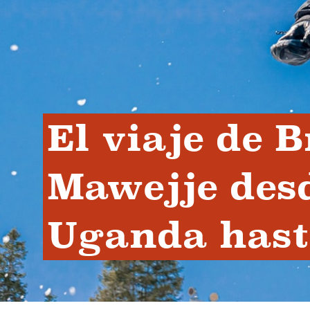
El viaje de B
Mawejje desd
Uganda hast