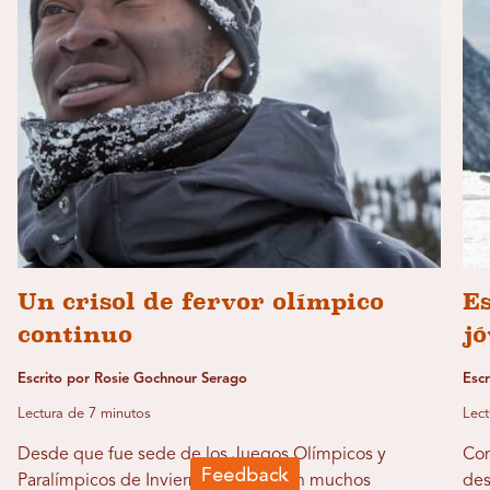
Un crisol de fervor olímpico
Es
continuo
jó
Escrito por Rosie Gochnour Serago
Esc
Lectura de 7 minutos
Lect
Desde que fue sede de los Juegos Olímpicos y
Con
Paralímpicos de Invierno de 2002, en muchos
des