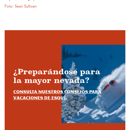
Foto: Sean Sullivan
¿Preparándose para
la mayor nevada?
Consulta nuestros consejos para
vacaciones de esquí.