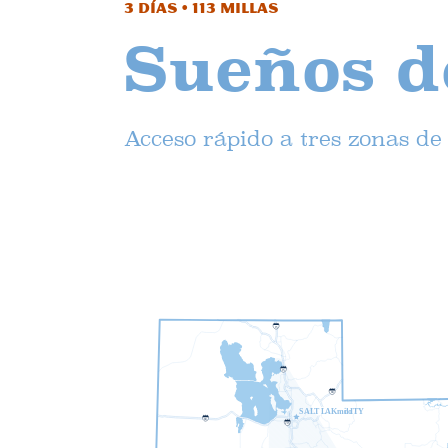
3 días • 113 millas
Sueños d
Acceso rápido a tres zonas de 
1
5
1
5
8
0
S
A
L
T
L
A
K
mi
do
I
T
Y
8
0
2
1
5