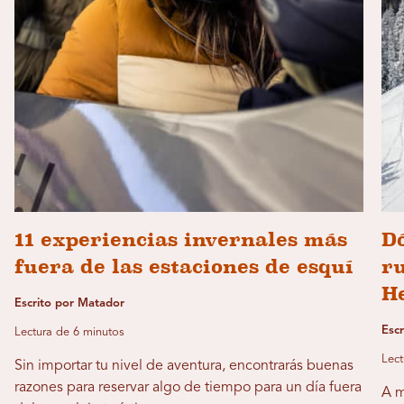
11 experiencias invernales más
D
fuera de las estaciones de esquí
ru
H
Escrito por Matador
Esc
Lectura de 6 minutos
Lect
Sin importar tu nivel de aventura, encontrarás buenas
razones para reservar algo de tiempo para un día fuera
A m