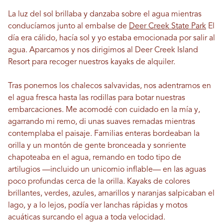
La luz del sol brillaba y danzaba sobre el agua mientras
conducíamos junto al embalse de
Deer Creek State Park
El
día era cálido, hacía sol y yo estaba emocionada por salir al
agua. Aparcamos y nos dirigimos al Deer Creek Island
Resort para recoger nuestros kayaks de alquiler.
Tras ponernos los chalecos salvavidas, nos adentramos en
el agua fresca hasta las rodillas para botar nuestras
embarcaciones. Me acomodé con cuidado en la mía y,
agarrando mi remo, di unas suaves remadas mientras
contemplaba el paisaje. Familias enteras bordeaban la
orilla y un montón de gente bronceada y sonriente
chapoteaba en el agua, remando en todo tipo de
artilugios —incluido un unicornio inflable— en las aguas
poco profundas cerca de la orilla. Kayaks de colores
brillantes, verdes, azules, amarillos y naranjas salpicaban el
lago, y a lo lejos, podía ver lanchas rápidas y motos
acuáticas surcando el agua a toda velocidad.