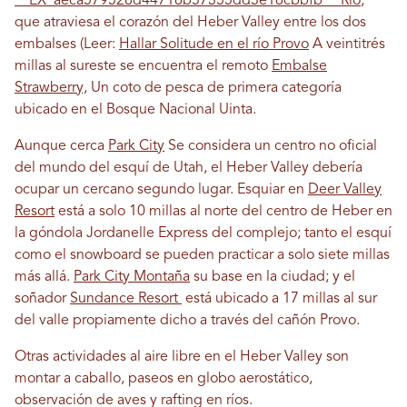
__EX_aeca579528d44716b57355dd3e16cbbfb__ Río
,
que atraviesa el corazón del Heber Valley entre los dos
embalses (Leer:
Hallar Solitude en el río Provo
A veintitrés
millas al sureste se encuentra el remoto
Embalse
Strawberry,
Un coto de pesca de primera categoría
ubicado en el Bosque Nacional Uinta.
Aunque cerca
Park City
Se considera un centro no oficial
del mundo del esquí de Utah, el Heber Valley debería
ocupar un cercano segundo lugar. Esquiar en
Deer Valley
Resort
está a solo 10 millas al norte del centro de Heber en
la góndola Jordanelle Express del complejo; tanto el esquí
como el snowboard se pueden practicar a solo siete millas
más allá.
Park City Montaña
su base en la ciudad; y el
soñador
Sundance Resort
está ubicado a 17 millas al sur
del valle propiamente dicho a través del cañón Provo.
Otras actividades al aire libre en el Heber Valley son
montar a caballo, paseos en globo aerostático,
observación de aves y rafting en ríos.