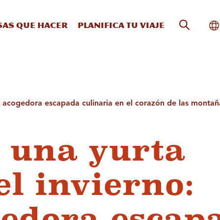
Búsqueda
Al
sas que hacer
Planifica tu viaje
a acogedora escapada culinaria en el corazón de las montañ
 una yurta
el invierno:
edora escap