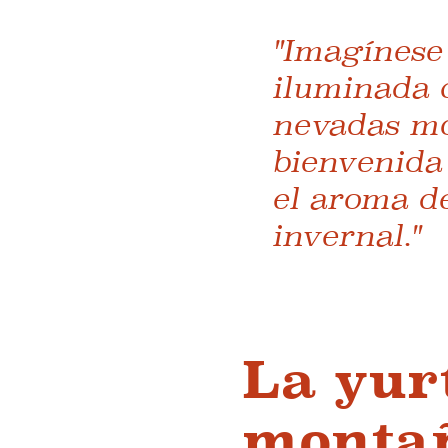
"Imagínese
iluminada c
nevadas mo
bienvenida 
el aroma de
invernal."
La yur
montañ