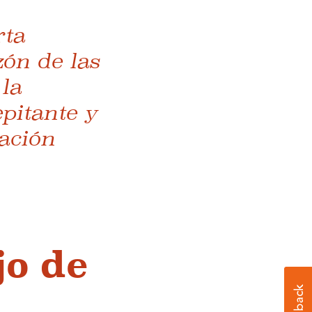
rta
zón de las
la
pitante y
ación
jo de