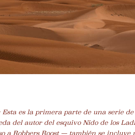
: Esta es la primera parte de una serie de
eda del autor del esquivo Nido de los La
so a Robbers Roost
— también se incluye u