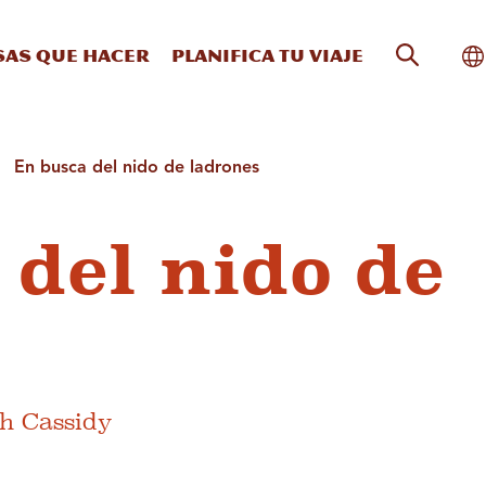
Búsqueda
Al
sas que hacer
Planifica tu viaje
En busca del nido de ladrones
 del nido de
ch Cassidy