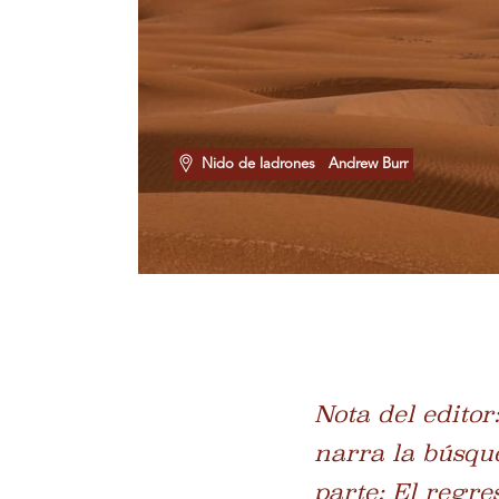
Nido de ladrones
Andrew Burr
Nota del editor
narra la búsqu
parte:
El regre