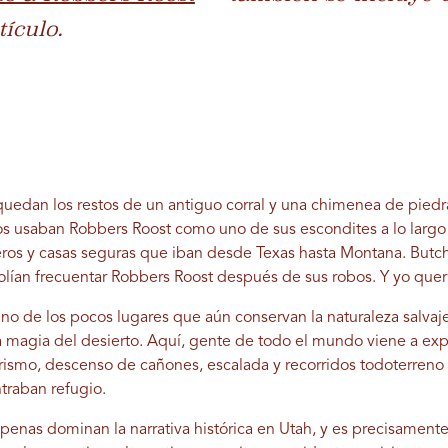
tículo.
quedan los restos de un antiguo corral y una chimenea de pied
dos usaban Robbers Roost como uno de sus escondites a lo largo
eros y casas seguras que iban desde Texas hasta Montana. Butc
lían frecuentar Robbers Roost después de sus robos. Y yo querí
uno de los pocos lugares que aún conservan la naturaleza salvaj
 magia del desierto. Aquí, gente de todo el mundo viene a exp
ismo, descenso de cañones, escalada y recorridos todoterreno
ntraban refugio.
 apenas dominan la narrativa histórica en Utah, y es precisamen