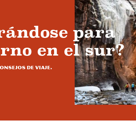
rándose para
erno en el sur?
nsejos de viaje.