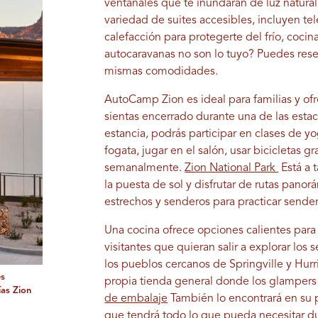
ventanales que te inundarán de luz natural
variedad de suites accesibles, incluyen te
calefacción para protegerte del frío, coci
autocaravanas no son lo tuyo? Puedes res
mismas comodidades.
AutoCamp Zion es ideal para familias y of
sientas encerrado durante una de las est
estancia, podrás participar en clases de yo
fogata, jugar en el salón, usar bicicletas g
semanalmente.
Zion National Park
Está a 
la puesta de sol y disfrutar de rutas pano
estrechos y senderos para practicar sende
Una cocina ofrece opciones calientes para
visitantes que quieran salir a explorar l
los pueblos cercanos de Springville y Hur
es
propia tienda general donde los glampers 
ías Zion
de embalaje
También lo encontrará en su 
que tendrá todo lo que pueda necesitar du