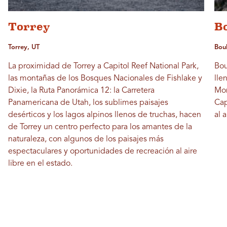
Torrey
B
Torrey, UT
Bou
La proximidad de Torrey a Capitol Reef National Park,
Bou
las montañas de los Bosques Nacionales de Fishlake y
lle
Dixie, la Ruta Panorámica 12: la Carretera
Mon
Panamericana de Utah, los sublimes paisajes
Cap
desérticos y los lagos alpinos llenos de truchas, hacen
al a
de Torrey un centro perfecto para los amantes de la
naturaleza, con algunos de los paisajes más
espectaculares y oportunidades de recreación al aire
libre en el estado.