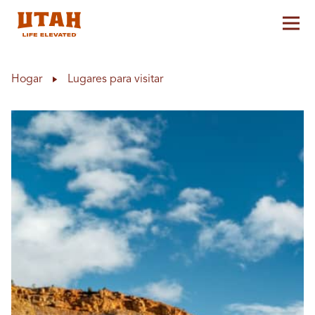
Alt
Skip to content
Hogar
Lugares para visitar