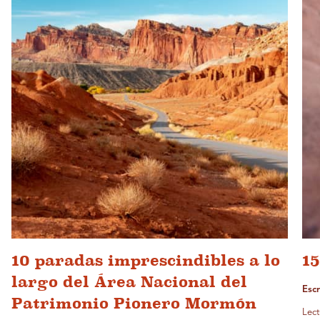
10 paradas imprescindibles a lo
15
largo del Área Nacional del
Escr
Patrimonio Pionero Mormón
Lect