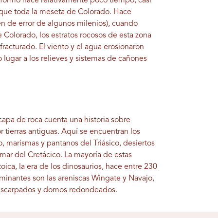
 formó hace relativamente poco tiempo, casi
 que toda la meseta de Colorado. Hace
n de error de algunos milenios), cuando
Colorado, los estratos rocosos de esta zona
acturado. El viento y el agua erosionaron
lugar a los relieves y sistemas de cañones
capa de roca cuenta una historia sobre
 tierras antiguas. Aquí se encuentran los
o, marismas y pantanos del Triásico, desiertos
 mar del Cretácico. La mayoría de estas
ica, la era de los dinosaurios, hace entre 230
minantes son las areniscas Wingate y Navajo,
 escarpados y domos redondeados.