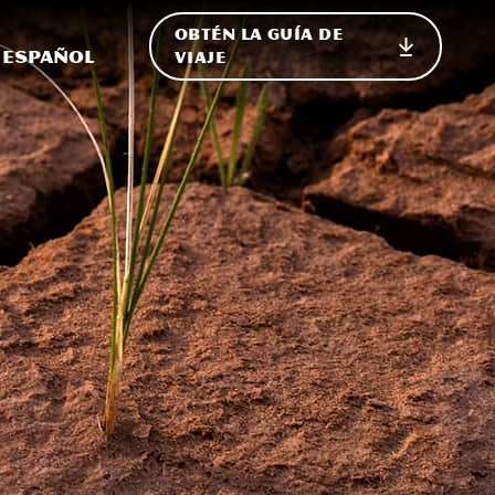
OBTÉN LA GUÍA DE
 en el sitio
ternar Internacional
Español
VIAJE