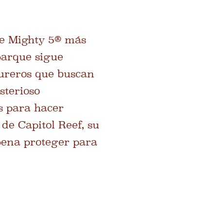
ue Mighty 5® más
parque sigue
tureros que buscan
sterioso
s para hacer
de Capitol Reef, su
 pena proteger para