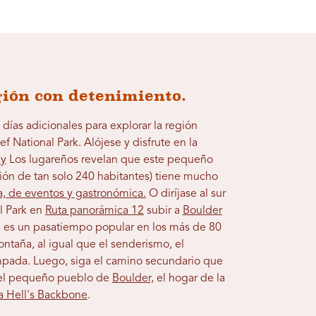
gión con detenimiento.
días adicionales para explorar la región
f National Park. Alójese y disfrute en la
ey
Los lugareños revelan que este pequeño
ón de tan solo 240 habitantes) tiene mucho
ca, de eventos y gastronómica.
O diríjase al sur
l Park en
Ruta panorámica 12
subir a
Boulder
a es un pasatiempo popular en los más de 80
ntaña, al igual que el senderismo, el
mpada. Luego, siga el camino secundario que
 el pequeño pueblo de
Boulder,
el hogar de la
la Hell's Backbone
.