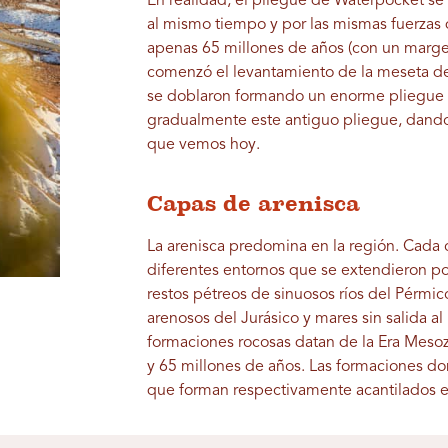
En realidad, el pliegue de Waterpocket se
al mismo tiempo y por las mismas fuerzas
apenas 65 millones de años (con un marge
comenzó el levantamiento de la meseta de 
se doblaron formando un enorme pliegue fr
gradualmente este antiguo pliegue, dando 
que vemos hoy.
Capas de arenisca
La arenisca predomina en la región. Cada 
diferentes entornos que se extendieron por
restos pétreos de sinuosos ríos del Pérmic
arenosos del Jurásico y mares sin salida al
formaciones rocosas datan de la Era Mesozo
y 65 millones de años. Las formaciones do
que forman respectivamente acantilados