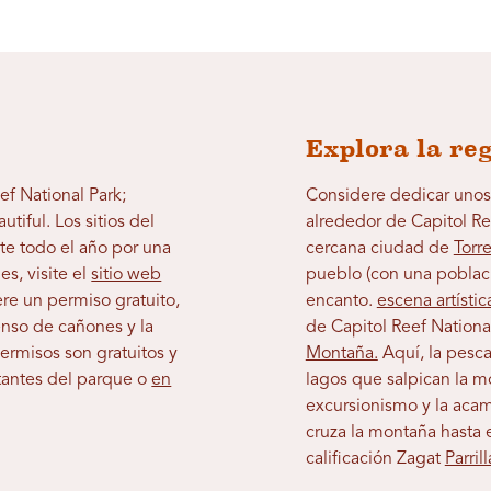
Explora la re
ef National Park;
Considere dedicar unos 
tiful. Los sitios del
alrededor de Capitol Ree
e todo el año por una
cercana ciudad de
Torr
es, visite el
sitio web
pueblo (con una poblaci
re un permiso gratuito,
encanto.
escena artísti
enso de cañones y la
de Capitol Reef Nationa
ermisos son gratuitos y
Montaña.
Aquí, la pesc
itantes del parque o
en
lagos que salpican la mo
excursionismo y la aca
cruza la montaña hasta
calificación Zagat
Parril