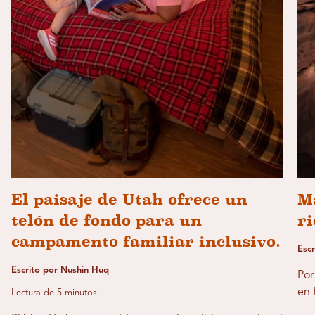
El paisaje de Utah ofrece un
Ma
telón de fondo para un
ri
campamento familiar inclusivo.
Esc
Escrito por Nushin Huq
Por
en 
Lectura de 5 minutos