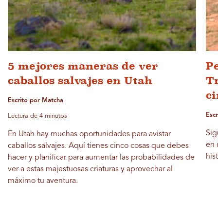
5 mejores maneras de ver
Pe
caballos salvajes en Utah
T
c
Escrito por Matcha
Esc
Lectura de 4 minutos
Sig
En Utah hay muchas oportunidades para avistar
en 
caballos salvajes. Aquí tienes cinco cosas que debes
his
hacer y planificar para aumentar las probabilidades de
ver a estas majestuosas criaturas y aprovechar al
máximo tu aventura.