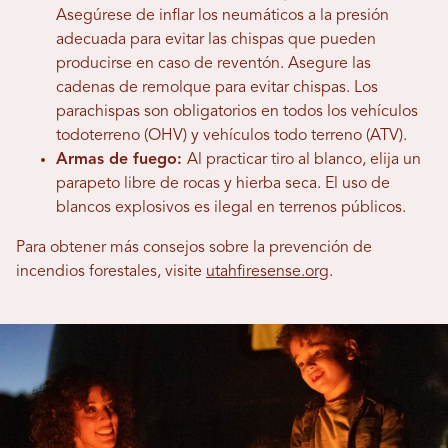
Asegúrese de inflar los neumáticos a la presión
adecuada para evitar las chispas que pueden
producirse en caso de reventón. Asegure las
cadenas de remolque para evitar chispas. Los
parachispas son obligatorios en todos los vehículos
todoterreno (OHV) y vehículos todo terreno (ATV).
Armas de fuego:
Al practicar tiro al blanco, elija un
parapeto libre de rocas y hierba seca. El uso de
blancos explosivos es ilegal en terrenos públicos.
Para obtener más consejos sobre la prevención de
incendios forestales, visite
utahfiresense.org
.