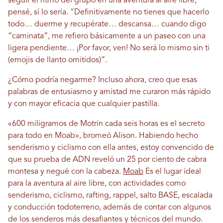
seguir el ritmo del grupo en una aventura al aire libre,
pensé, sí lo sería. “Definitivamente no tienes que hacerlo
todo… duerme y recupérate… descansa… cuando digo
“caminata”, me refiero básicamente a un paseo con una
ligera pendiente… ¡Por favor, ven! No será lo mismo sin ti
(emojis de llanto omitidos)”.
¿Cómo podría negarme? Incluso ahora, creo que esas
palabras de entusiasmo y amistad me curaron más rápido
y con mayor eficacia que cualquier pastilla.
«600 miligramos de Motrin cada seis horas es el secreto
para todo en Moab», bromeó Alison. Habiendo hecho
senderismo y ciclismo con ella antes, estoy convencido de
que su prueba de ADN reveló un 25 por ciento de cabra
montesa y negué con la cabeza.
Moab
Es el lugar ideal
para la aventura al aire libre, con actividades como
senderismo, ciclismo, rafting, rappel, salto BASE, escalada
y conducción todoterreno, además de contar con algunos
de los senderos más desafiantes y técnicos del mundo.