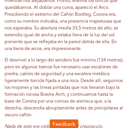
mientras nos alejábamos. Pronto, éramos los únicos que
quedábamos. Al doblar una curva, apareció el Arco.
Presidiendo el extremo del Cañón Bootleg, Corona era,
como su nombre indicaba, una presencia majestuosa que
nos esperaba. Su abertura medía 33,5 metros de alto, se
extendía igual de ancha y estaba llena de la luz del sol
poniente que se reflejaba en la pared detrás de ella. En
una tierra de arcos, era impresionante.
El desnivel a lo largo del sendero fue mínimo (134 metros),
pero en algunos tramos fue necesario usar escalones de
piedra, cables de seguridad y una escalera metálica
ligeramente torcida fijada a una roca. Desde allí, seguimos
los mojones y las líneas pintadas que nos llevaron bajo la
formación rocosa Bowtie Arch, y continuamos hasta la
base de Corona por una cornisa de arenisca que, a la
derecha, descendía abruptamente antes de precipitarse al
oscuro cañón.
Nada de esto era visible más allá del crepúsculo.