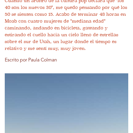
Cuando un árbitro de la cultura pop declara que "los
40 son los nuevos 30", me quedo pensando por qué los
50 se sienten como 15. Acabo de terminar 48 horas en
Moab con cuatro mujeres de "mediana edad"
caminando, andando en bicicleta, gateando y
estirando el cuello hacia un cielo lleno de estrellas
sobre el sur de Utah, un lugar donde el tiempo es
relativo y me sentí muy, muy joven.
Escrito por Paula Colman