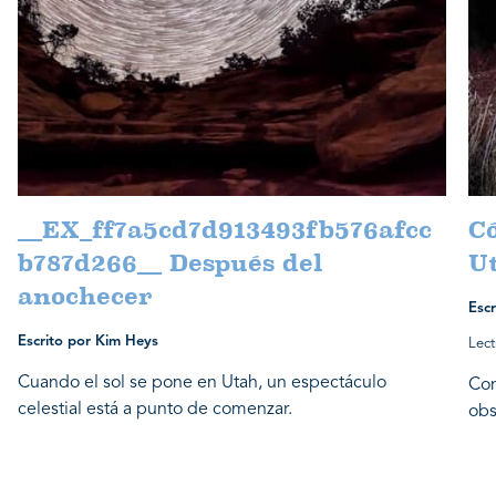
__EX_ff7a5cd7d913493fb576afcc
Có
b787d266__ Después del
U
anochecer
Escr
Escrito por Kim Heys
Lect
Cuando el sol se pone en Utah, un espectáculo
Con
celestial está a punto de comenzar.
obs