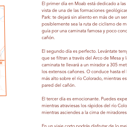
El primer día en Moab está dedicado a las
vista de una de las formaciones geológic
Park: te dejará sin aliento en más de un s
posiblemente sea la ruta de ciclismo de 
guía por una caminata famosa y poco cono
cañón.
El segundo día es perfecto. Levántate tem
que se filtran a través del Arco de Mesa y 
ETRO
O
A
B
caminata te llevará a un mirador a 305 met
los extensos cañones. O conduce hasta el
más alto sobre el río Colorado, mientras 
pared del cañón.
El tercer día es emocionante. Puedes expe
mientras atraviesas los rápidos del río C
mientras asciendes a la cima de miradores
En un viaje corto podrás disfrutar de lo me