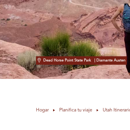
Dead Horse Point State Park
| Diamante Austen
Hogar
Planifica tu viaje
Utah Itinerari