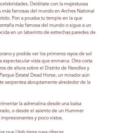
 celebridades. Deléitate con la majestuosa
as más famosas del mundo en Arches National
entido. Pon a prueba tu temple en la que
montaña más famosa del mundo o sigue a un
cida en un laberinto de estrechas paredes de
prano y podrás ver los primeros rayos de sol
la espectacular vista que enmarca. Otra corta
ros de altura sobre el Distrito de Needles y
 Parque Estatal Dead Horse, un mirador aún
este serpentea abruptamente alrededor de la
rimentar la adrenalina desde una balsa
olorado, o desde el asiento de un Hummer
 impresionantes y poco vistos.
jor que Utah tiene para ofrecer.