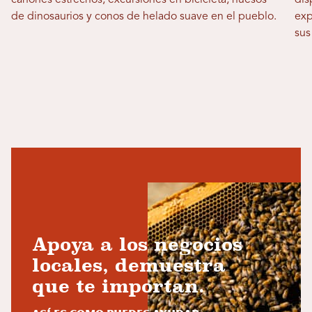
cañones estrechos, excursiones en bicicleta, huesos
dis
de dinosaurios y conos de helado suave en el pueblo.
exp
sus
Apoya a los negocios
locales, demuestra
que te importan.