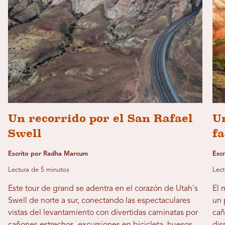
Un recorrido por el San Rafael
Un
Swell
fa
Escrito por Radha Marcum
Esc
Lectura de 5 minutos
Lect
Este tour de grand se adentra en el corazón de Utah's
El 
Swell de norte a sur, conectando las espectaculares
un 
vistas del levantamiento con divertidas caminatas por
cañ