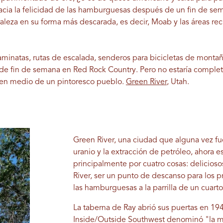
acia la felicidad de las hamburguesas después de un fin de se
leza en su forma más descarada, es decir, Moab y las áreas recr
aminatas, rutas de escalada, senderos para bicicletas de montañ
 de fin de semana en Red Rock Country. Pero no estaría completa 
 en medio de un pintoresco pueblo.
Green River
, Utah.
Green River, una ciudad que alguna vez fue
uranio y la extracción de petróleo, ahora 
principalmente por cuatro cosas: delicio
River, ser un punto de descanso para los p
las hamburguesas a la parrilla de un cuarto
La taberna de Ray abrió sus puertas en 194
Inside/Outside Southwest denominó "la me