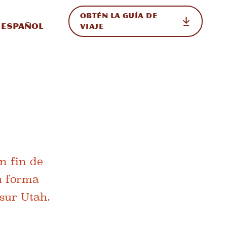
OBTÉN LA GUÍA DE
 en el sitio
ternar Internacional
Español
VIAJE
n fin de
u forma
 sur Utah.