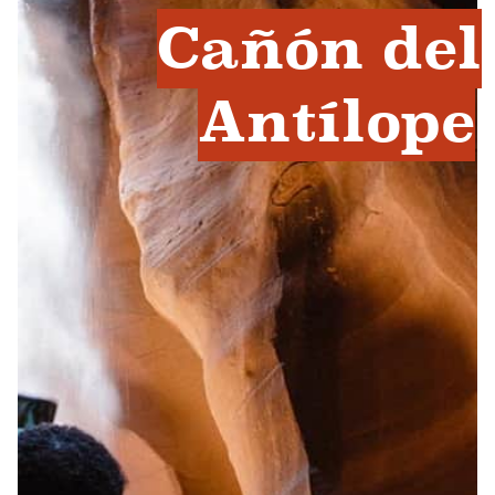
Cañón del
Antílope