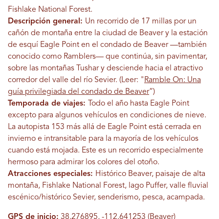
Fishlake National Forest.
Descripción general:
Un recorrido de 17 millas por un
cañón de montaña entre la ciudad de Beaver y la estación
de esquí Eagle Point en el condado de Beaver —también
conocido como Ramblers— que continúa, sin pavimentar,
sobre las montañas Tushar y desciende hacia el atractivo
corredor del valle del río Sevier.
(Leer: "
Ramble On: Una
guía privilegiada del condado de Beaver
”)
Temporada de viajes:
Todo el año hasta Eagle Point
excepto para algunos vehículos en condiciones de nieve.
La autopista 153 más allá de Eagle Point está cerrada en
invierno e intransitable para la mayoría de los vehículos
cuando está mojada. Este es un recorrido especialmente
hermoso para admirar los colores del otoño.
Atracciones especiales:
Histórico Beaver, paisaje de alta
montaña, Fishlake National Forest, lago Puffer, valle fluvial
escénico/histórico Sevier, senderismo, pesca, acampada.
GPS de inicio:
38.276895, -112.641253
(Beaver)